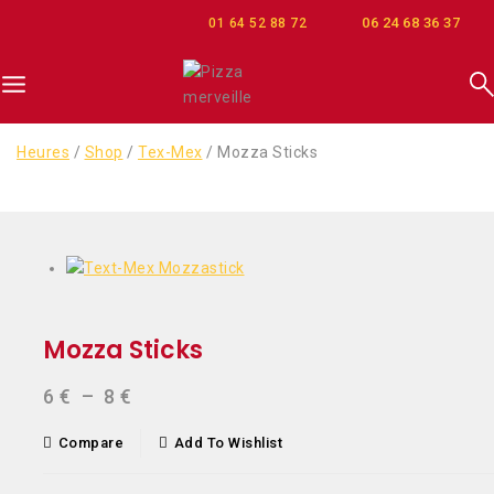
06 24 68 36 37
01 64 52 88 72
Heures
/
Shop
/
Tex-Mex
/
Mozza Sticks
Mozza Sticks
6
€
–
8
€
Compare
Add To Wishlist