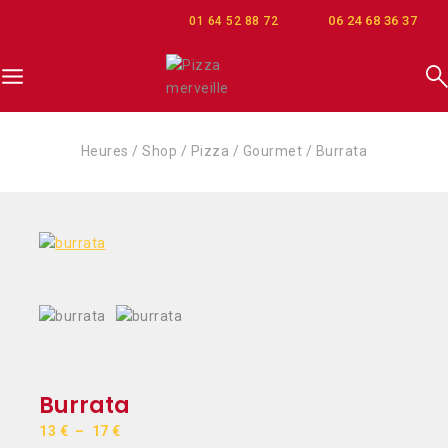
06 24 68 36 37
01 64 52 88 72
Heures
/
Shop
/
Pizza
/
Gourmet
/
Burrata
Burrata
13
€
–
17
€