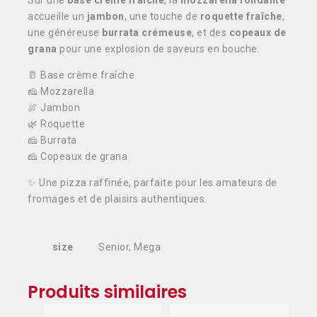
Sur une
base crème fraîche
, la
mozzarella fondante
accueille un
jambon
, une touche de
roquette fraîche
,
une généreuse
burrata crémeuse
, et des
copeaux de
grana
pour une explosion de saveurs en bouche.
🥛 Base crème fraîche
🧀 Mozzarella
🍖 Jambon
🌿 Roquette
🧀 Burrata
🧀 Copeaux de grana
✨ Une pizza raffinée, parfaite pour les amateurs de
fromages et de plaisirs authentiques.
size
Senior, Mega
Produits similaires