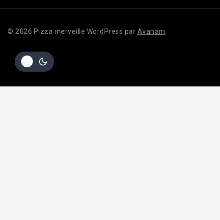
© 2026 Pizza merveille WordPress par
Avanam
Hide similarities
Highlight differences
Select the fields to be shown. Others will be hidden. Drag and drop
to rearrange the order.
Image
SKU
Rating
Price
Stock