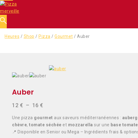
Heures
/
Shop
/
Pizza
/
Gourmet
/
Auber
Auber
12
€
–
16
€
Une pizza
gourmet
aux saveurs méditerranéennes :
aubergi
chèvre
,
tomate séchée
et
mozzarella
sur une
base tomate
📍 Disponible en Senior ou Mega – Ingrédients frais & option