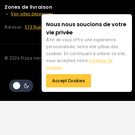
Zones de livraison
Voir villes desservies
Nous nous soucions de votre
Adresse :
513 Rue des Trois Rodes, 77000 Vaux-le-Pénil
vie privée
Afin de vous offrir une expérience
personnalisée, notre site utilise des
cookies. En continuant à utiliser ce site,
© 2026 Pizza merveille WordPress par
Avanam
vous acceptez notre
politique de
cookies.
Accept Cookies
Hide similarities
Highlight differences